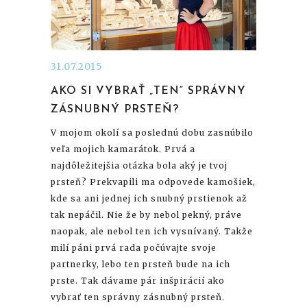
31.07.2015
AKO SI VYBRAŤ „TEN“ SPRÁVNY
ZÁSNUBNÝ PRSTEŇ?
V mojom okolí sa poslednú dobu zasnúbilo
veľa mojich kamarátok. Prvá a
najdôležitejšia otázka bola aký je tvoj
prsteň? Prekvapili ma odpovede kamošiek,
kde sa ani jednej ich snubný prstienok až
tak nepáčil. Nie že by nebol pekný, práve
naopak, ale nebol ten ich vysnívaný. Takže
milí páni prvá rada počúvajte svoje
partnerky, lebo ten prsteň bude na ich
prste. Tak dávame pár inšpirácií ako
vybrať ten správny zásnubný prsteň.