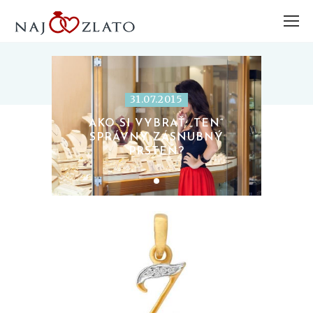
31.07.2015
AKO SI VYBRAŤ „TEN“
SPRÁVNY ZÁSNUBNÝ
PRSTEŇ?