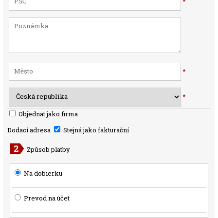
*
*
*
Objednat jako firma
Dodací adresa
Stejná jako fakturační
Způsob platby
Na dobierku
Prevod na účet