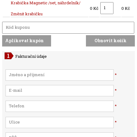
Krabička Magnetic /set, náhrdelník/
0 Kč
0 Kč
Změnit krabičku
Fakturační údaje
*
*
*
*