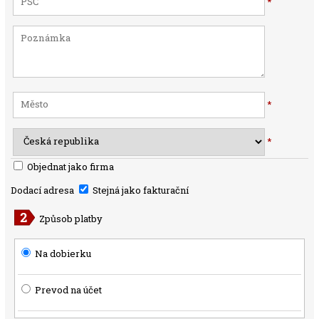
*
*
*
Objednat jako firma
Dodací adresa
Stejná jako fakturační
Způsob platby
Na dobierku
Prevod na účet