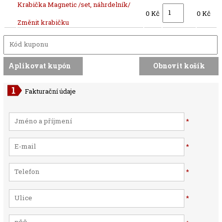
Krabička Magnetic /set, náhrdelník/
0 Kč
0 Kč
Změnit krabičku
Fakturační údaje
*
*
*
*