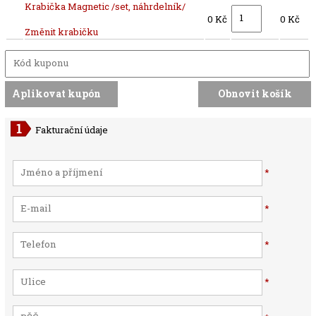
Krabička Magnetic /set, náhrdelník/
0 Kč
0 Kč
Změnit krabičku
Fakturační údaje
*
*
*
*