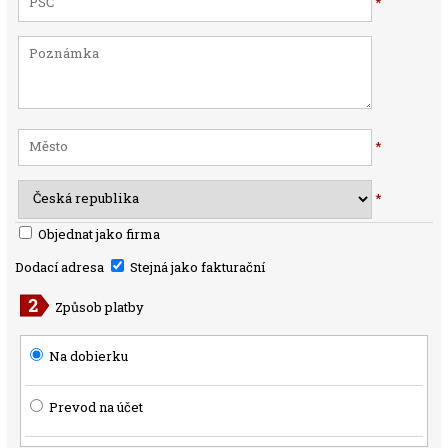
*
*
*
Objednat jako firma
Dodací adresa
Stejná jako fakturační
Způsob platby
Na dobierku
Prevod na účet