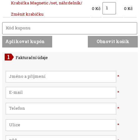
Krabička Magnetic /set, náhrdelník/
0 Kč
0 Kč
Změnit krabičku
Fakturační údaje
*
*
*
*