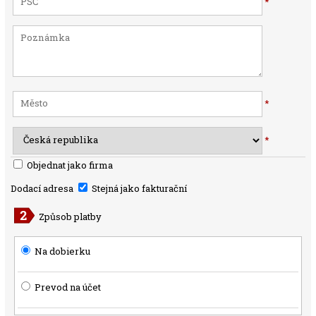
*
*
*
Objednat jako firma
Dodací adresa
Stejná jako fakturační
Způsob platby
Na dobierku
Prevod na účet