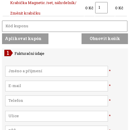
Krabička Magnetic /set, náhrdelník/
0 Kč
0 Kč
Změnit krabičku
Fakturační údaje
*
*
*
*