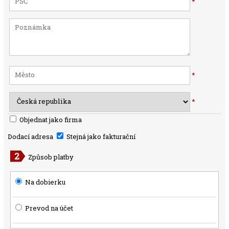
*
*
*
Objednat jako firma
Dodací adresa
Stejná jako fakturační
Způsob platby
Na dobierku
Prevod na účet