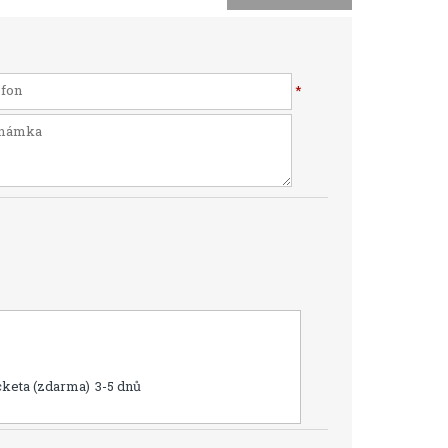
*
cketa (zdarma)
3-5 dnů