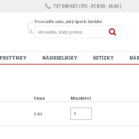
737 690 657 ( PO - PI 8:00 - 16:00 )
Prozraďte nám, jaký šperk hledáte
 PRSTÝNKY
NÁHRDELNÍKY
ŘETÍZKY
NÁ
Cena
Množství
0 Kč