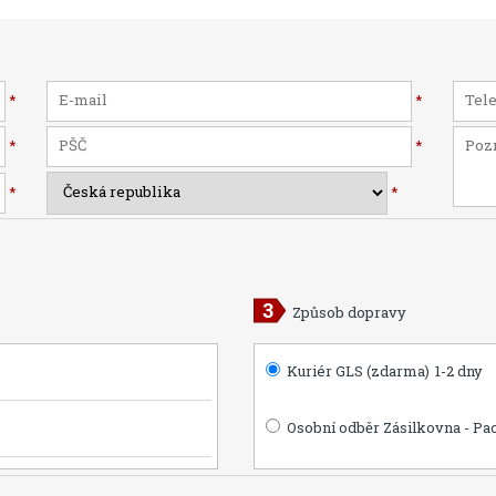
*
*
*
*
*
*
Způsob dopravy
Kuriér GLS (zdarma)
1-2 dny
Osobní odběr Zásilkovna - Pa