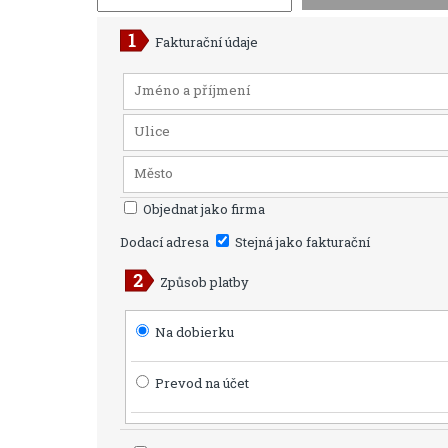
Fakturační údaje
Objednat jako firma
Dodací adresa
Stejná jako fakturační
Způsob platby
Na dobierku
Prevod na účet