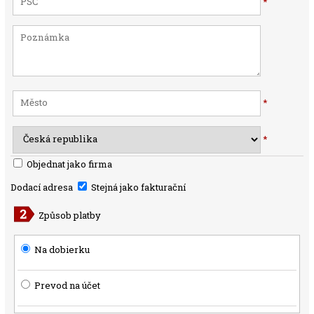
*
*
*
Objednat jako firma
Dodací adresa
Stejná jako fakturační
Způsob platby
Na dobierku
Prevod na účet