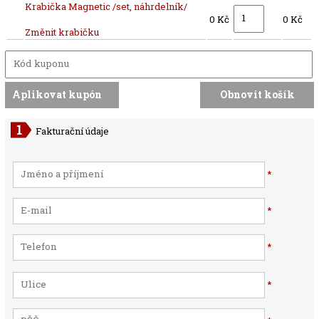
Krabička Magnetic /set, náhrdelník/
0 Kč
0 Kč
Změnit krabičku
Fakturační údaje
*
*
*
*