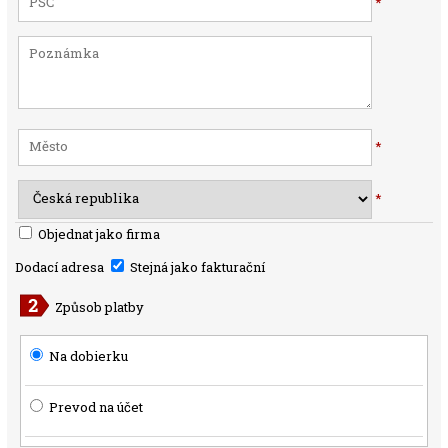
*
*
*
Objednat jako firma
Dodací adresa
Stejná jako fakturační
Způsob platby
Na dobierku
Prevod na účet