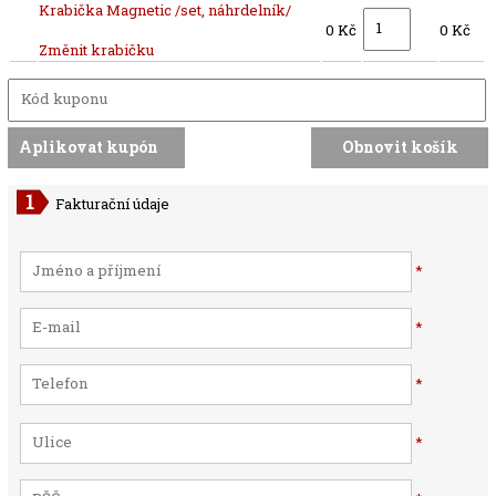
Krabička Magnetic /set, náhrdelník/
0 Kč
0 Kč
Změnit krabičku
Fakturační údaje
*
*
*
*