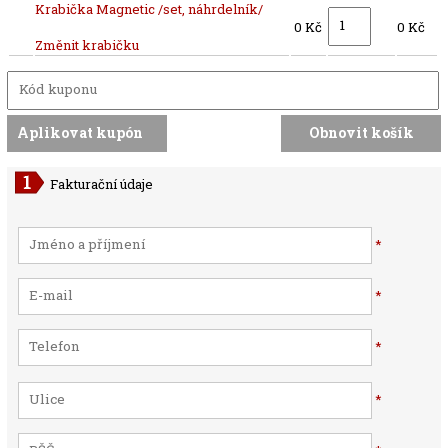
Krabička Magnetic /set, náhrdelník/
0 Kč
0 Kč
Změnit krabičku
Fakturační údaje
*
*
*
*