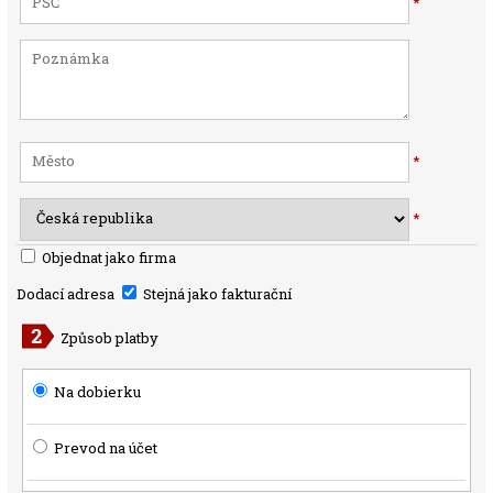
*
*
*
Objednat jako firma
Dodací adresa
Stejná jako fakturační
Způsob platby
Na dobierku
Prevod na účet