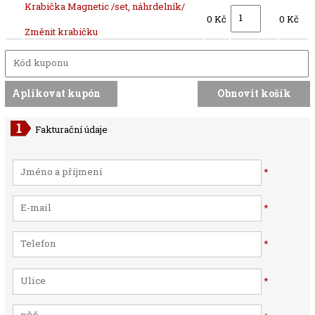
Krabička Magnetic /set, náhrdelník/
0 Kč
0 Kč
Změnit krabičku
Fakturační údaje
*
*
*
*