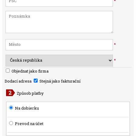
*
*
*
Objednat jako firma
Dodací adresa
Stejná jako fakturační
Způsob platby
Na dobierku
Prevod na účet