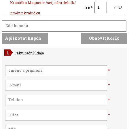
Krabička Magnetic /set, náhrdelník/
0 Kč
0 Kč
Změnit krabičku
Fakturační údaje
*
*
*
*