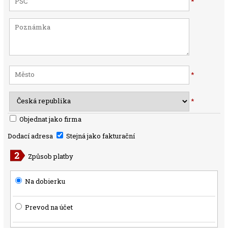
*
*
*
Objednat jako firma
Dodací adresa
Stejná jako fakturační
Způsob platby
Na dobierku
Prevod na účet