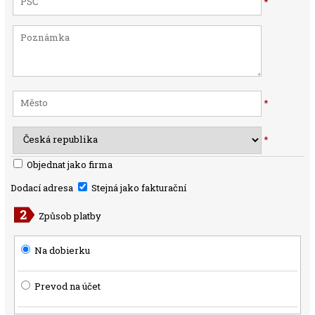
*
*
*
Objednat jako firma
Dodací adresa
Stejná jako fakturační
Způsob platby
Na dobierku
Prevod na účet