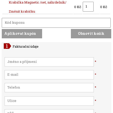
Krabička Magnetic /set, náhrdelník/
0 Kč
0 Kč
Změnit krabičku
Fakturační údaje
*
*
*
*