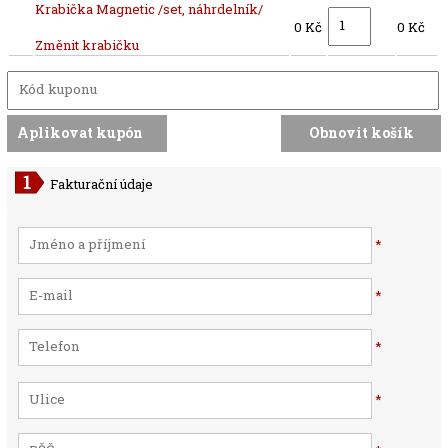
Krabička Magnetic /set, náhrdelník/
0 Kč
0 Kč
Změnit krabičku
Fakturační údaje
*
*
*
*