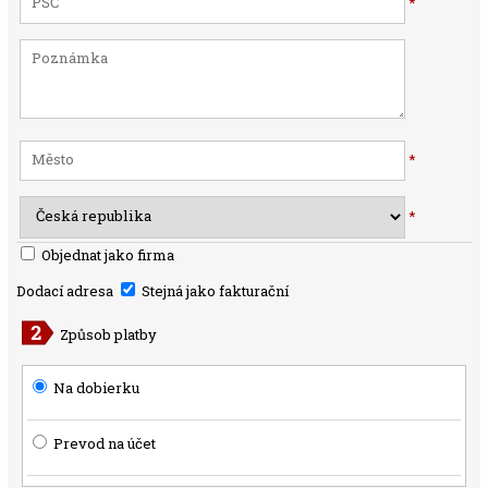
*
*
*
Objednat jako firma
Dodací adresa
Stejná jako fakturační
Způsob platby
Na dobierku
Prevod na účet