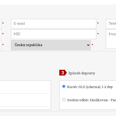
*
*
*
*
*
*
Způsob dopravy
Kuriér GLS (zdarma)
1-2 dny
Osobní odběr Zásilkovna - Pa