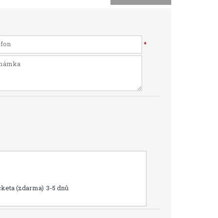
*
cketa (zdarma)
3-5 dnů