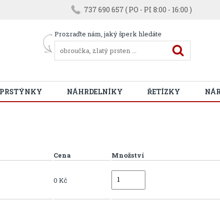
737 690 657 ( PO - PI 8:00 - 16:00 )
Prozraďte nám, jaký šperk hledáte
 PRSTÝNKY
NÁHRDELNÍKY
ŘETÍZKY
NÁ
Cena
Množství
0 Kč