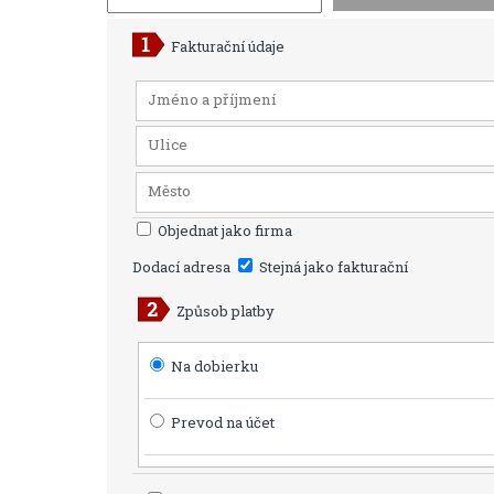
Fakturační údaje
Objednat jako firma
Dodací adresa
Stejná jako fakturační
Způsob platby
Na dobierku
Prevod na účet