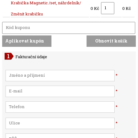
Krabička Magnetic /set, náhrdelník/
0 Kč
0 Kč
Změnit krabičku
Fakturační údaje
*
*
*
*