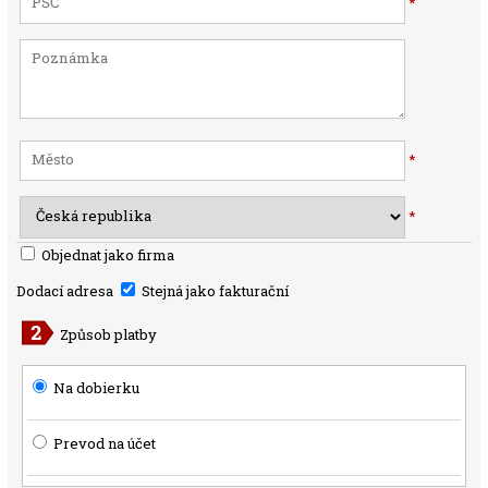
*
*
*
Objednat jako firma
Dodací adresa
Stejná jako fakturační
Způsob platby
Na dobierku
Prevod na účet