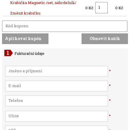
Krabička Magnetic /set, náhrdelník/
0 Kč
0 Kč
Změnit krabičku
Fakturační údaje
*
*
*
*