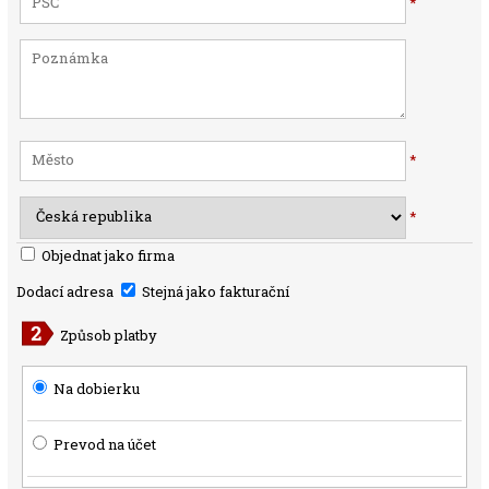
*
*
*
Objednat jako firma
Dodací adresa
Stejná jako fakturační
Způsob platby
Na dobierku
Prevod na účet