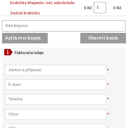
Krabička Magnetic /set, náhrdelník/
0 Kč
0 Kč
Změnit krabičku
Fakturační údaje
*
*
*
*