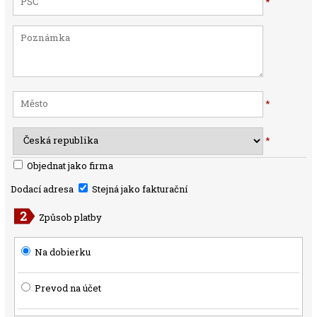
*
*
*
Objednat jako firma
Dodací adresa
Stejná jako fakturační
Způsob platby
Na dobierku
Prevod na účet