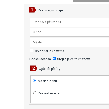
Fakturační údaje
Objednat jako firma
Dodací adresa
Stejná jako fakturační
Způsob platby
Na dobierku
Prevod na účet