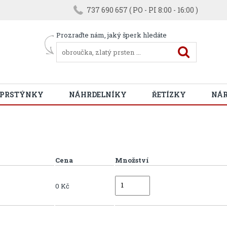
737 690 657 ( PO - PI 8:00 - 16:00 )
Prozraďte nám, jaký šperk hledáte
 PRSTÝNKY
NÁHRDELNÍKY
ŘETÍZKY
NÁ
Cena
Množství
0 Kč