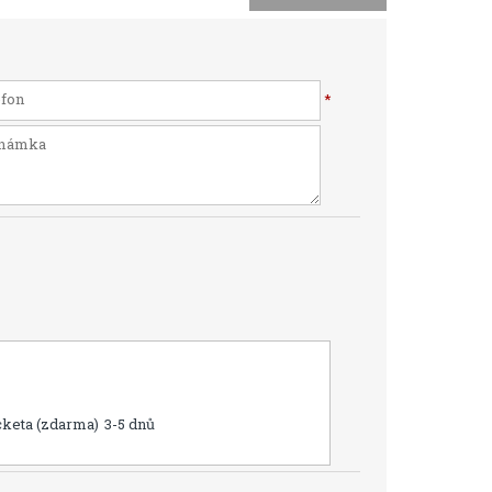
*
cketa (zdarma)
3-5 dnů