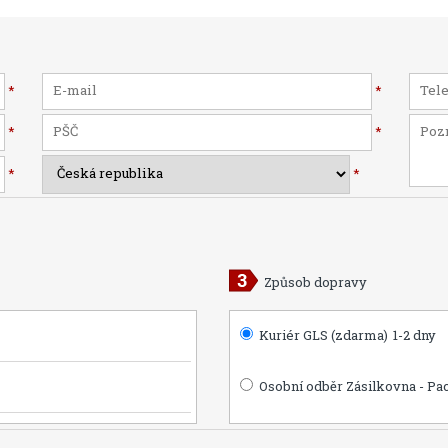
*
*
*
*
*
*
Způsob dopravy
Kuriér GLS (zdarma)
1-2 dny
Osobní odběr Zásilkovna - Pa