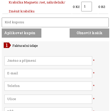
Krabička Magnetic /set, náhrdelník/
0 Kč
0 Kč
Změnit krabičku
Fakturační údaje
*
*
*
*