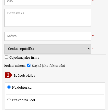
*
*
*
Objednat jako firma
Dodací adresa
Stejná jako fakturační
Způsob platby
Na dobierku
Prevod na účet