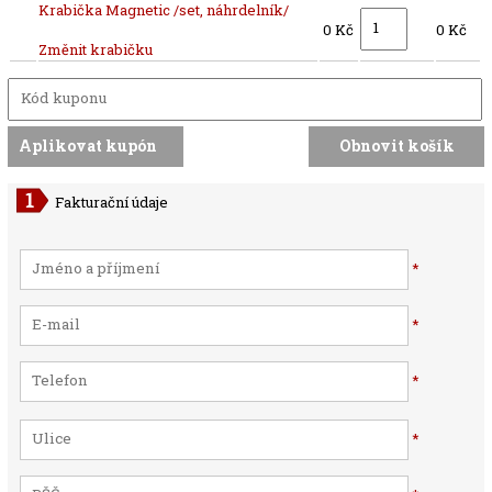
Krabička Magnetic /set, náhrdelník/
0 Kč
0 Kč
Změnit krabičku
Fakturační údaje
*
*
*
*