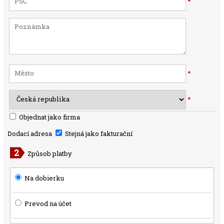
*
*
*
Objednat jako firma
Dodací adresa
Stejná jako fakturační
Způsob platby
Na dobierku
Prevod na účet