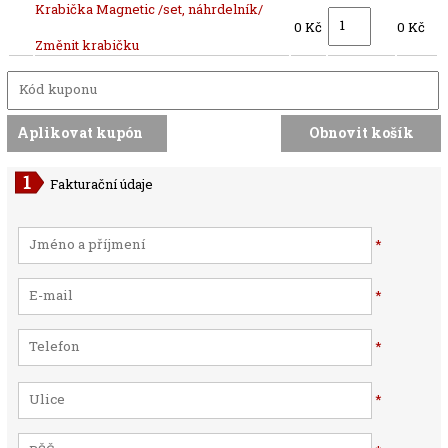
Krabička Magnetic /set, náhrdelník/
0 Kč
0 Kč
Změnit krabičku
Fakturační údaje
*
*
*
*