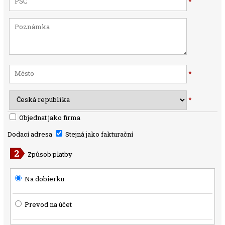
*
*
*
Objednat jako firma
Dodací adresa
Stejná jako fakturační
Způsob platby
Na dobierku
Prevod na účet