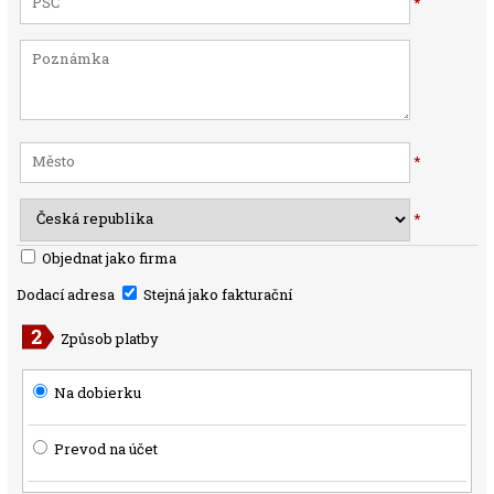
*
*
*
Objednat jako firma
Dodací adresa
Stejná jako fakturační
Způsob platby
Na dobierku
Prevod na účet