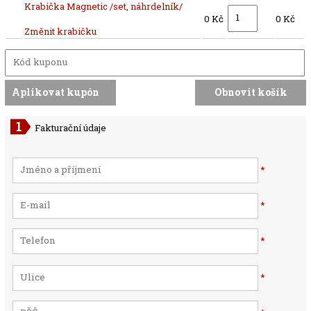
Krabička Magnetic /set, náhrdelník/
0 Kč
0 Kč
Změnit krabičku
Fakturační údaje
*
*
*
*