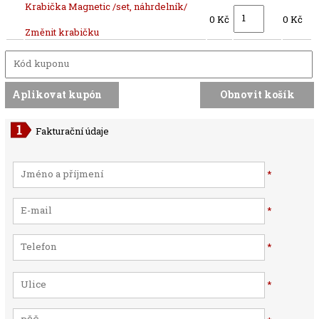
Krabička Magnetic /set, náhrdelník/
0 Kč
0 Kč
Změnit krabičku
Fakturační údaje
*
*
*
*