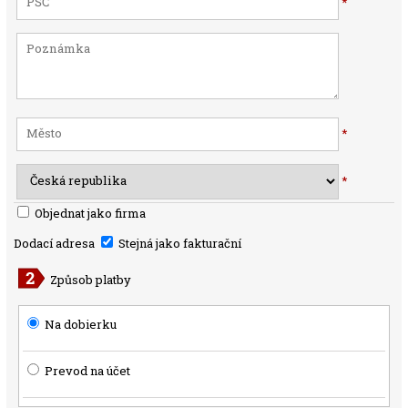
*
*
*
Objednat jako firma
Dodací adresa
Stejná jako fakturační
Způsob platby
Na dobierku
Prevod na účet