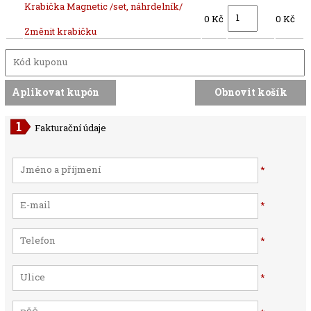
Krabička Magnetic /set, náhrdelník/
0 Kč
0 Kč
Změnit krabičku
Fakturační údaje
*
*
*
*