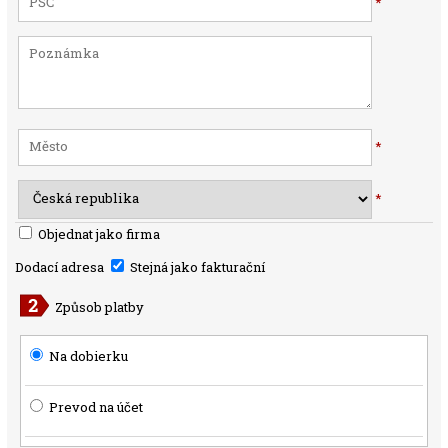
*
*
*
Objednat jako firma
Dodací adresa
Stejná jako fakturační
Způsob platby
Na dobierku
Prevod na účet