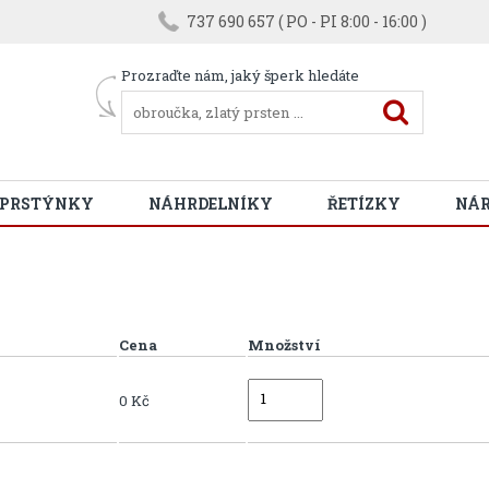
737 690 657 ( PO - PI 8:00 - 16:00 )
Prozraďte nám, jaký šperk hledáte
 PRSTÝNKY
NÁHRDELNÍKY
ŘETÍZKY
NÁ
Cena
Množství
0 Kč