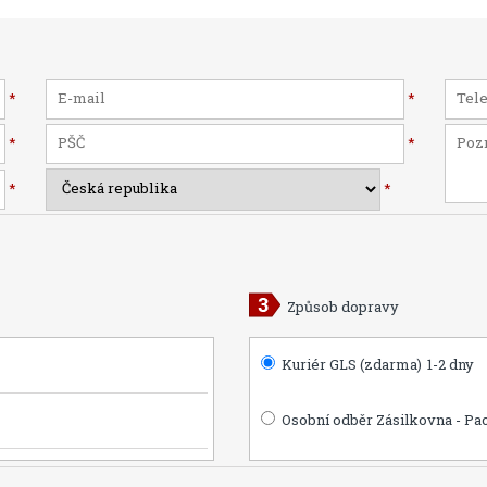
*
*
*
*
*
*
Způsob dopravy
Kuriér GLS (zdarma)
1-2 dny
Osobní odběr Zásilkovna - Pa