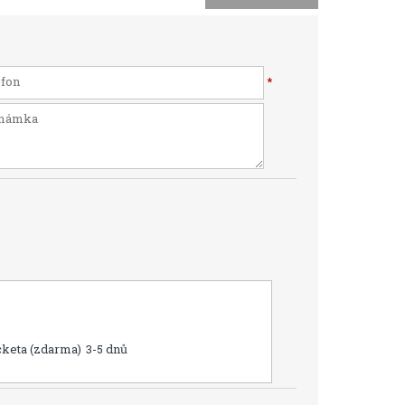
*
cketa (zdarma)
3-5 dnů