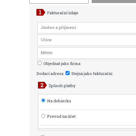
Fakturační údaje
Objednat jako firma
Dodací adresa
Stejná jako fakturační
Způsob platby
Na dobierku
Prevod na účet