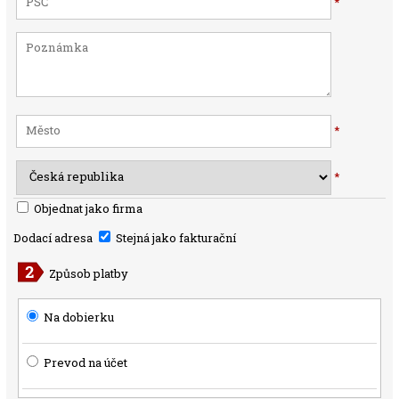
*
*
*
Objednat jako firma
Dodací adresa
Stejná jako fakturační
Způsob platby
Na dobierku
Prevod na účet