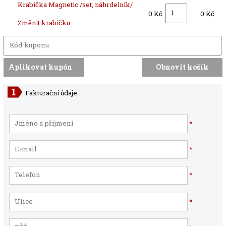
Krabička Magnetic /set, náhrdelník/
0 Kč
0 Kč
Změnit krabičku
Fakturační údaje
*
*
*
*