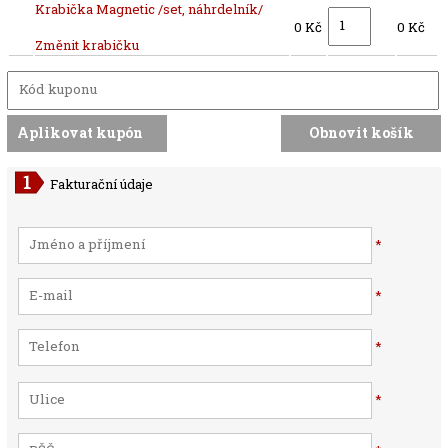
Krabička Magnetic /set, náhrdelník/
0 Kč
0 Kč
Změnit krabičku
Fakturační údaje
*
*
*
*