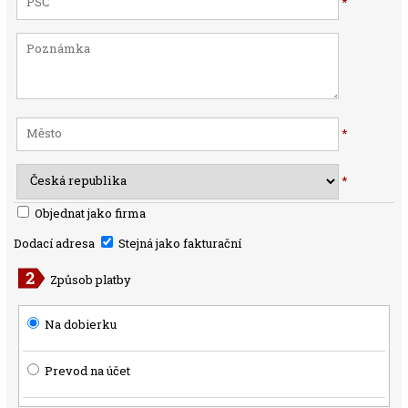
*
*
*
Objednat jako firma
Dodací adresa
Stejná jako fakturační
Způsob platby
Na dobierku
Prevod na účet