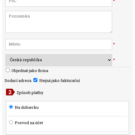
*
*
*
Objednat jako firma
Dodací adresa
Stejná jako fakturační
Způsob platby
Na dobierku
Prevod na účet