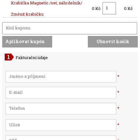
Krabička Magnetic /set, náhrdelník/
0 Kč
0 Kč
Změnit krabičku
Fakturační údaje
*
*
*
*