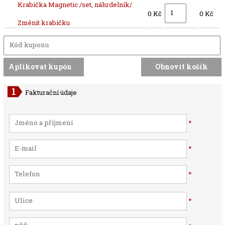
Krabička Magnetic /set, náhrdelník/
0 Kč
0 Kč
Změnit krabičku
Fakturační údaje
*
*
*
*