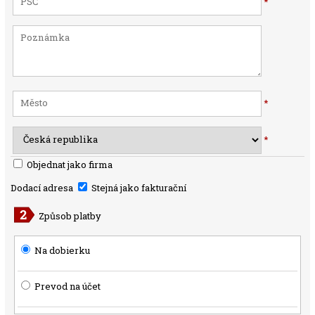
*
*
*
Objednat jako firma
Dodací adresa
Stejná jako fakturační
Způsob platby
Na dobierku
Prevod na účet