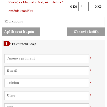
Krabička Magnetic /set, náhrdelník/
0 Kč
0 Kč
Změnit krabičku
Fakturační údaje
*
*
*
*