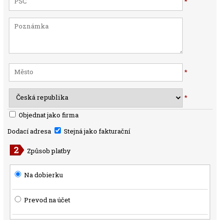
*
*
*
Objednat jako firma
Dodací adresa
Stejná jako fakturační
Způsob platby
Na dobierku
Prevod na účet