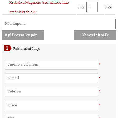
Krabička Magnetic /set, náhrdelník/
0 Kč
0 Kč
Změnit krabičku
Fakturační údaje
*
*
*
*