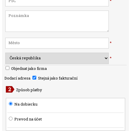
*
*
*
Objednat jako firma
Dodací adresa
Stejná jako fakturační
Způsob platby
Na dobierku
Prevod na účet