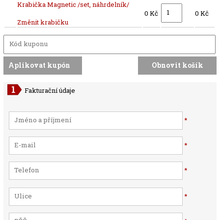
Krabička Magnetic /set, náhrdelník/
0 Kč
0 Kč
Změnit krabičku
Fakturační údaje
*
*
*
*