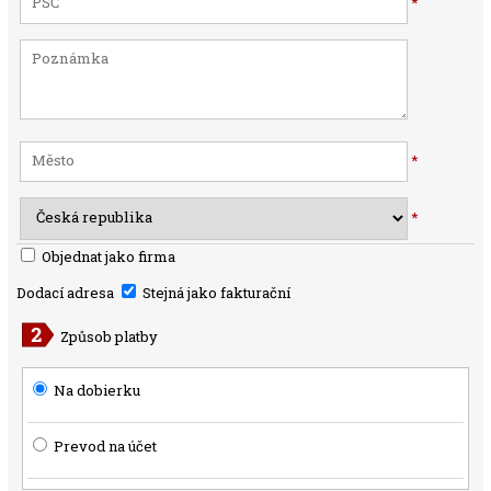
*
*
*
Objednat jako firma
Dodací adresa
Stejná jako fakturační
Způsob platby
Na dobierku
Prevod na účet