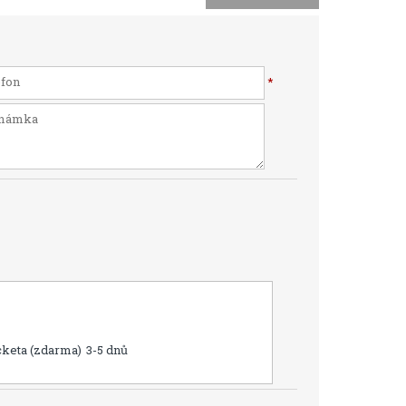
*
cketa (zdarma)
3-5 dnů