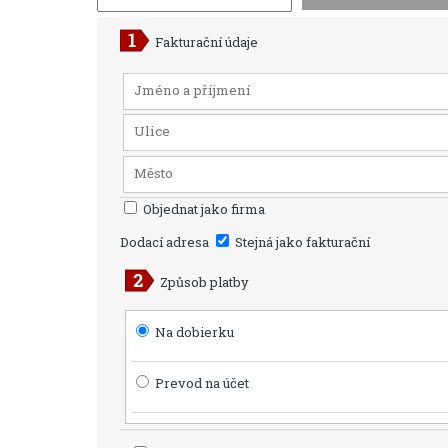
Fakturační údaje
Objednat jako firma
Dodací adresa
Stejná jako fakturační
Způsob platby
Na dobierku
Prevod na účet