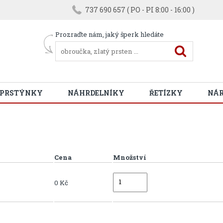
737 690 657 ( PO - PI 8:00 - 16:00 )
Prozraďte nám, jaký šperk hledáte
 PRSTÝNKY
NÁHRDELNÍKY
ŘETÍZKY
NÁ
Cena
Množství
0 Kč