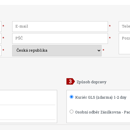
*
*
*
*
*
*
Způsob dopravy
Kuriér GLS (zdarma)
1-2 dny
Osobní odběr Zásilkovna - Pa