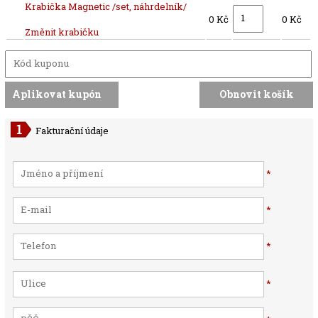
Krabička Magnetic /set, náhrdelník/
0 Kč
0 Kč
Změnit krabičku
Fakturační údaje
*
*
*
*