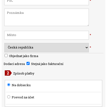
*
*
*
Objednat jako firma
Dodací adresa
Stejná jako fakturační
Způsob platby
Na dobierku
Prevod na účet