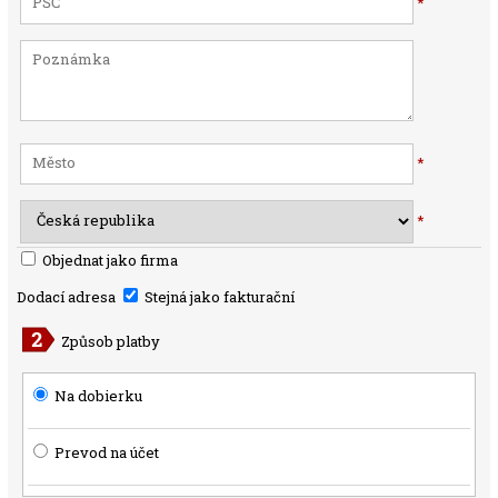
*
*
*
Objednat jako firma
Dodací adresa
Stejná jako fakturační
Způsob platby
Na dobierku
Prevod na účet