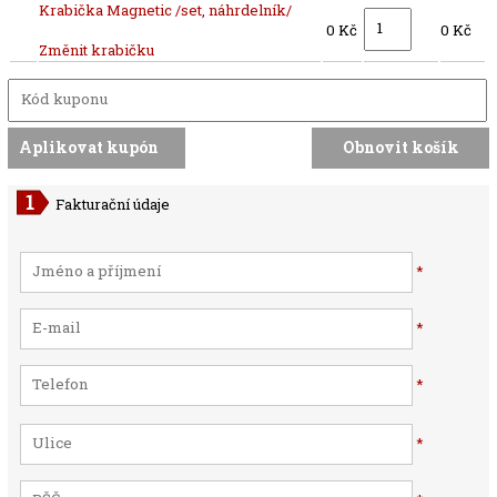
Krabička Magnetic /set, náhrdelník/
0 Kč
0 Kč
Změnit krabičku
Fakturační údaje
*
*
*
*