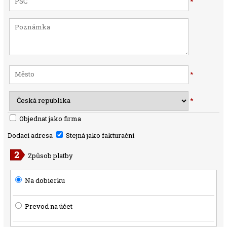
*
*
*
Objednat jako firma
Dodací adresa
Stejná jako fakturační
Způsob platby
Na dobierku
Prevod na účet