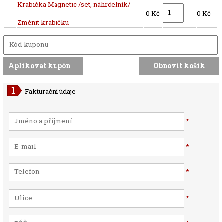
Krabička Magnetic /set, náhrdelník/
0 Kč
0 Kč
Změnit krabičku
Fakturační údaje
*
*
*
*