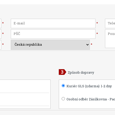
*
*
*
*
*
*
Způsob dopravy
Kuriér GLS (zdarma)
1-2 dny
Osobní odběr Zásilkovna - Pa