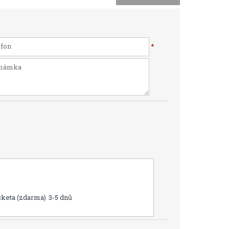
*
cketa (zdarma)
3-5 dnů