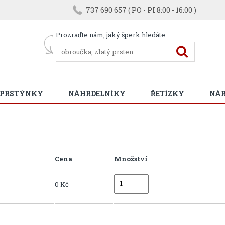
737 690 657 ( PO - PI 8:00 - 16:00 )
Prozraďte nám, jaký šperk hledáte
 PRSTÝNKY
NÁHRDELNÍKY
ŘETÍZKY
NÁ
Cena
Množství
0 Kč