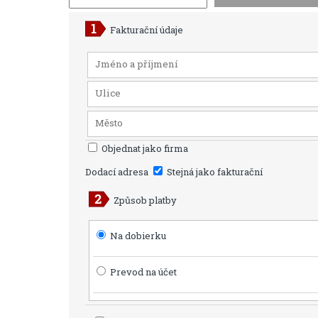
Fakturační údaje
Objednat jako firma
Dodací adresa
Stejná jako fakturační
Způsob platby
Na dobierku
Prevod na účet