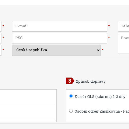
*
*
*
*
*
*
Způsob dopravy
Kuriér GLS (zdarma)
1-2 dny
Osobní odběr Zásilkovna - Pa