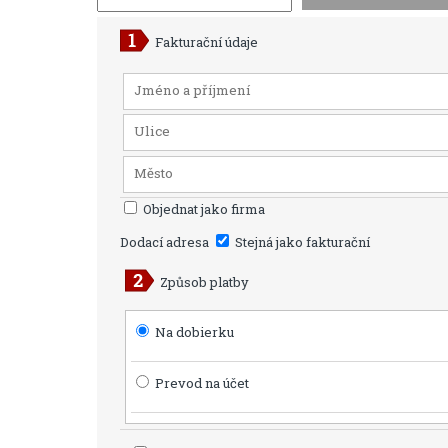
Fakturační údaje
Objednat jako firma
Dodací adresa
Stejná jako fakturační
Způsob platby
Na dobierku
Prevod na účet