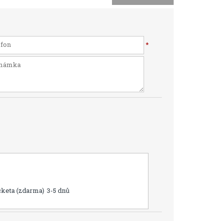
*
cketa (zdarma)
3-5 dnů