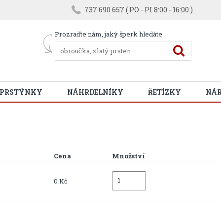
737 690 657 ( PO - PI 8:00 - 16:00 )
Prozraďte nám, jaký šperk hledáte
 PRSTÝNKY
NÁHRDELNÍKY
ŘETÍZKY
NÁ
Cena
Množství
0 Kč