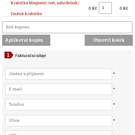
Krabička Magnetic /set, náhrdelník/
0 Kč
0 Kč
Změnit krabičku
Fakturační údaje
*
*
*
*