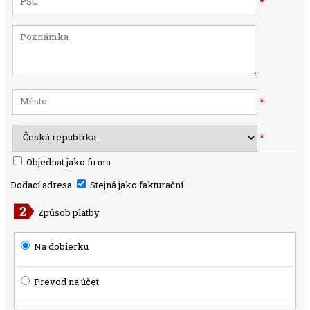
*
*
*
Objednat jako firma
Dodací adresa
Stejná jako fakturační
Způsob platby
Na dobierku
Prevod na účet