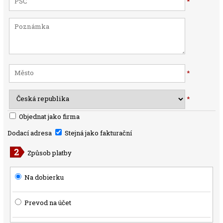
*
*
*
Objednat jako firma
Dodací adresa
Stejná jako fakturační
Způsob platby
Na dobierku
Prevod na účet