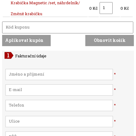
Krabička Magnetic /set, náhrdelník/
0 Kč
0 Kč
Změnit krabičku
Fakturační údaje
*
*
*
*