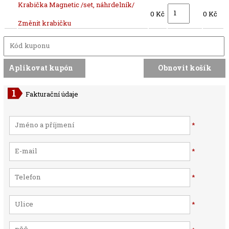
Krabička Magnetic /set, náhrdelník/
0 Kč
0 Kč
Změnit krabičku
Fakturační údaje
*
*
*
*