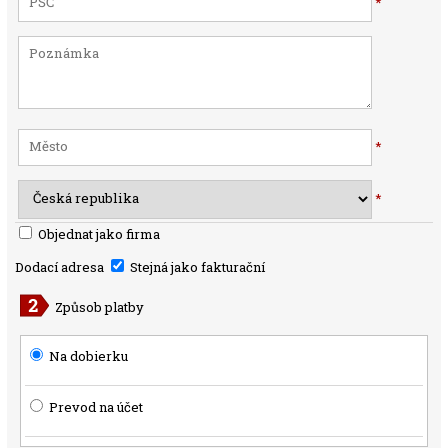
*
*
*
Objednat jako firma
Dodací adresa
Stejná jako fakturační
Způsob platby
Na dobierku
Prevod na účet