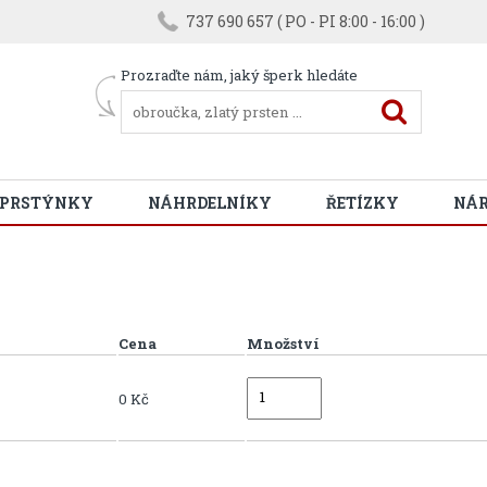
737 690 657 ( PO - PI 8:00 - 16:00 )
Prozraďte nám, jaký šperk hledáte
 PRSTÝNKY
NÁHRDELNÍKY
ŘETÍZKY
NÁ
Cena
Množství
0 Kč