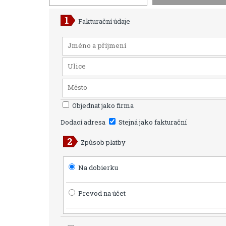
Fakturační údaje
Objednat jako firma
Dodací adresa
Stejná jako fakturační
Způsob platby
Na dobierku
Prevod na účet