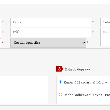
*
*
*
*
*
*
Způsob dopravy
Kuriér GLS (zdarma)
1-2 dny
Osobní odběr Zásilkovna - Pa