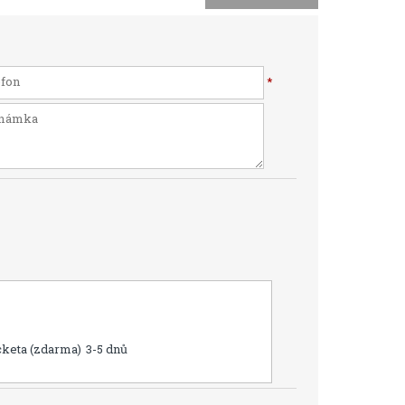
*
cketa (zdarma)
3-5 dnů