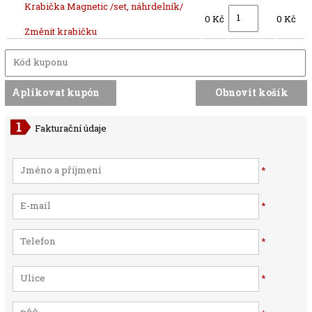
Krabička Magnetic /set, náhrdelník/
0 Kč
0 Kč
Změnit krabičku
Fakturační údaje
*
*
*
*