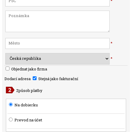
*
*
*
Objednat jako firma
Dodací adresa
Stejná jako fakturační
Způsob platby
Na dobierku
Prevod na účet