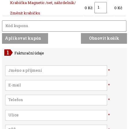
Krabička Magnetic /set, náhrdelník/
0 Kč
0 Kč
Změnit krabičku
Fakturační údaje
*
*
*
*