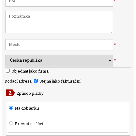
*
*
*
Objednat jako firma
Dodací adresa
Stejná jako fakturační
Způsob platby
Na dobierku
Prevod na účet