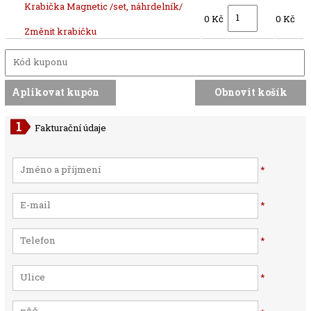
Krabička Magnetic /set, náhrdelník/
0 Kč
0 Kč
Změnit krabičku
Fakturační údaje
*
*
*
*