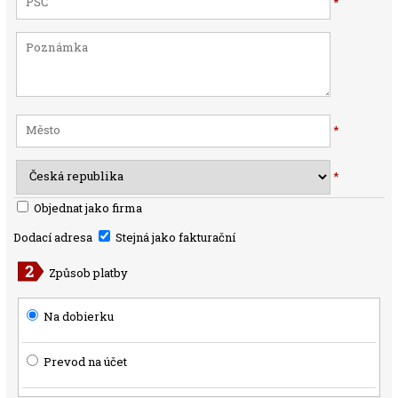
*
*
*
Objednat jako firma
Dodací adresa
Stejná jako fakturační
Způsob platby
Na dobierku
Prevod na účet