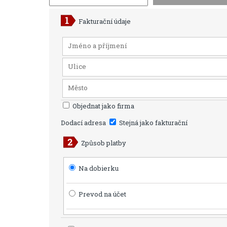
Fakturační údaje
Objednat jako firma
Dodací adresa
Stejná jako fakturační
Způsob platby
Na dobierku
Prevod na účet