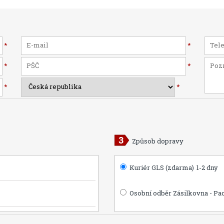
*
*
*
*
*
*
Způsob dopravy
Kuriér GLS (zdarma)
1-2 dny
Osobní odběr Zásilkovna - Pa