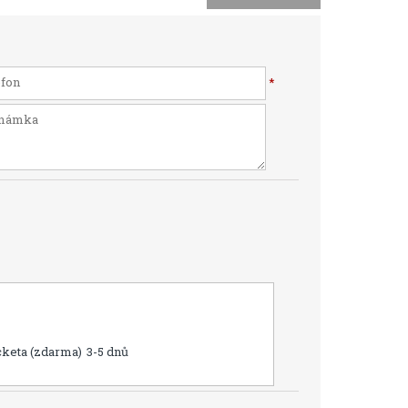
*
cketa (zdarma)
3-5 dnů