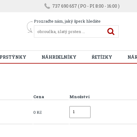
737 690 657 ( PO - PI 8:00 - 16:00 )
Prozraďte nám, jaký šperk hledáte
 PRSTÝNKY
NÁHRDELNÍKY
ŘETÍZKY
NÁ
Cena
Množství
0 Kč