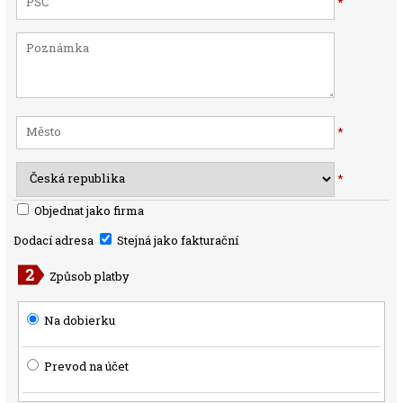
*
*
*
Objednat jako firma
Dodací adresa
Stejná jako fakturační
Způsob platby
Na dobierku
Prevod na účet