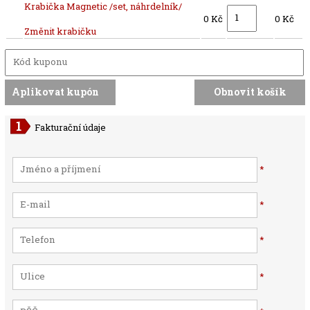
Krabička Magnetic /set, náhrdelník/
0 Kč
0 Kč
Změnit krabičku
Fakturační údaje
*
*
*
*