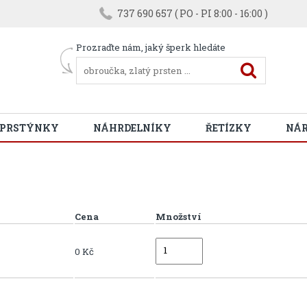
737 690 657 ( PO - PI 8:00 - 16:00 )
Prozraďte nám, jaký šperk hledáte
 PRSTÝNKY
NÁHRDELNÍKY
ŘETÍZKY
NÁ
Cena
Množství
0 Kč