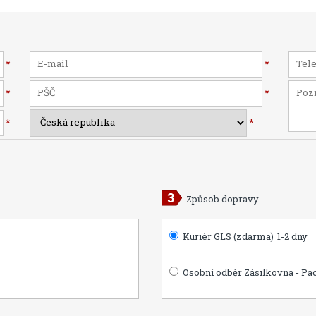
*
*
*
*
*
*
Způsob dopravy
Kuriér GLS (zdarma)
1-2 dny
Osobní odběr Zásilkovna - Pa