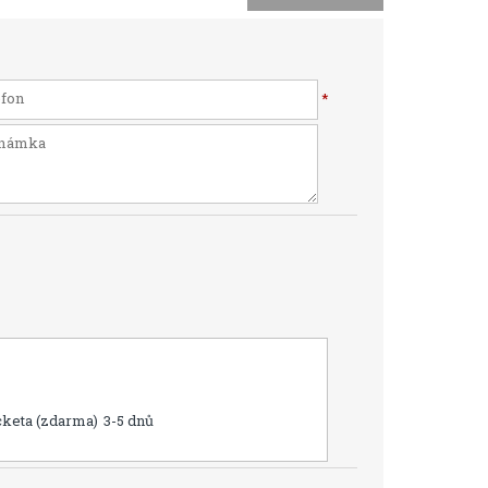
*
cketa (zdarma)
3-5 dnů