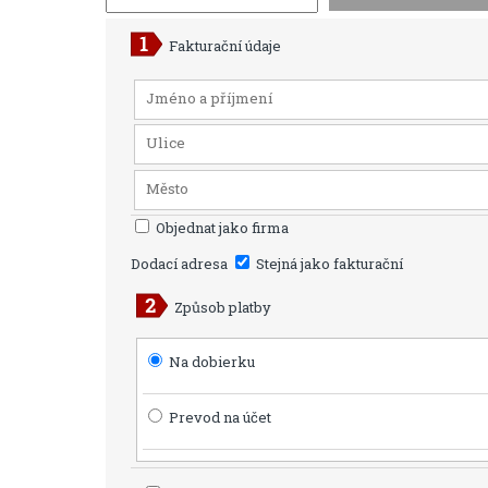
Fakturační údaje
Objednat jako firma
Dodací adresa
Stejná jako fakturační
Způsob platby
Na dobierku
Prevod na účet