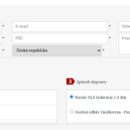
*
*
*
*
*
*
Způsob dopravy
Kuriér GLS (zdarma)
1-2 dny
Osobní odběr Zásilkovna - Pa