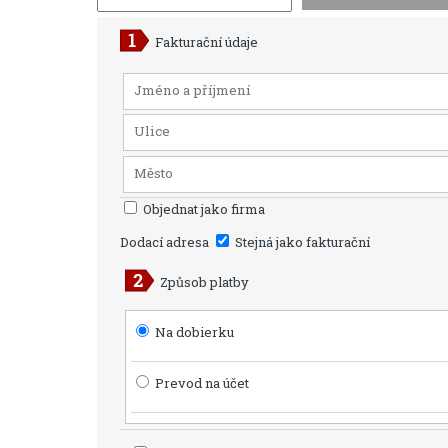
Fakturační údaje
Objednat jako firma
Dodací adresa
Stejná jako fakturační
Způsob platby
Na dobierku
Prevod na účet