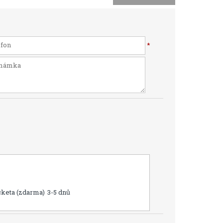
*
cketa (zdarma)
3-5 dnů