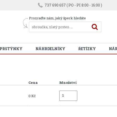
737 690 657 ( PO - PI 8:00 - 16:00 )
Prozraďte nám, jaký šperk hledáte
 PRSTÝNKY
NÁHRDELNÍKY
ŘETÍZKY
NÁ
Cena
Množství
0 Kč